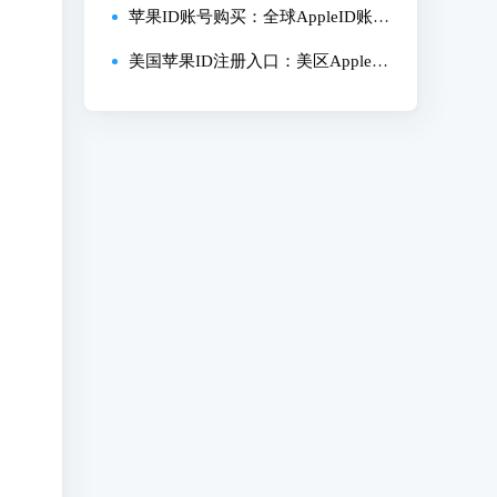
申请入口）
苹果ID账号购买：全球AppleID账号
购买指南！
美国苹果ID注册入口：美区AppleID
官网入口网址！